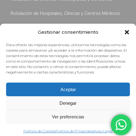
Rotulación de Hospitales, Clínicas y Centros Médicos
Gestionar consentimiento
Para ofrecer las mejores experiencias, utilizamos tecnologías como las
cookies para almacenar y/o acceder a la información del dispositivo. El
consentimiento de estas tecnologías nos permitirá procesar datos
como el comportamiento de navegación o las identificaciones únicas
en este sitio. No consentir o retirar el consentimiento, puede afectar
negativamente a ciertas características y funciones.
experiencia de 40 años
Aceptar
Agencia de Publicidad familiar en Barcelona,
especialistas desde 1987 en publicidad exterior,
Denegar
rotulación y prensa.
¡Online desde 1999!
Ver preferencias
Política de Cookies
Política de Privacidad
Aviso Legal