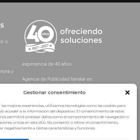
ES
or o
experiencia de 40 años
elona y
Agencia de Publicidad familiar en
Barcelona, especialistas desde
Gestionar consentimiento
ótulos
1987 en publicidad exterior,
rotulación y prensa.
 las mejores experiencias, utilizamos tecnologías como las cookies para
¡Online desde 1999!
/o acceder a la información del dispositivo. El consentimiento de estas
, placas
 nos permitirá procesar datos como el comportamiento de navegación o
caciones únicas en este sitio. No consentir o retirar el consentimiento,
r negativamente a ciertas características y funciones.
icas y