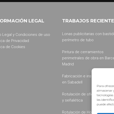
FORMACIÓN LEGAL
TRABAJOS RECIENT
Lonas publicitarias con bastid
o Legal y Condiciones de uso
perímetro de tubo
tica de Privacidad
tica de Cookies
Pintura de cerramientos
perimetrales de obra en Barc
Madrid
Fabricación e instalación de r
en Sabadell
Para ofrecer
almacenar y
Rotulación de oficinas: vinilos
tecnologías
las identifi
y señalética
puede afecta
Rotulación de Hospitales, Clín