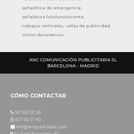
señalética de emergencia
señalética fotoluminiscente
trabajos verticales
vallas de publicidad
vinilos decorativos
ANC COMUNICACIÓN PUBLICITARIA SL
BARCELONA - MADRID
CÓMO CONTACTAR
93 332 20 29
677 65 07 40
info@ancpublicidad.com
C/ Sant Alexandre, 20