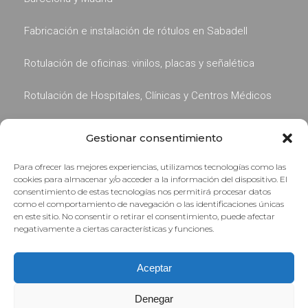
Fabricación e instalación de rótulos en Sabadell
Rotulación de oficinas: vinilos, placas y señalética
Rotulación de Hospitales, Clínicas y Centros Médicos
Gestionar consentimiento
Para ofrecer las mejores experiencias, utilizamos tecnologías como las
cookies para almacenar y/o acceder a la información del dispositivo. El
consentimiento de estas tecnologías nos permitirá procesar datos
como el comportamiento de navegación o las identificaciones únicas
en este sitio. No consentir o retirar el consentimiento, puede afectar
negativamente a ciertas características y funciones.
experiencia de 40 años
Aceptar
Agencia de Publicidad familiar en Barcelona,
especialistas desde 1987 en publicidad exterior,
Denegar
rotulación y prensa.