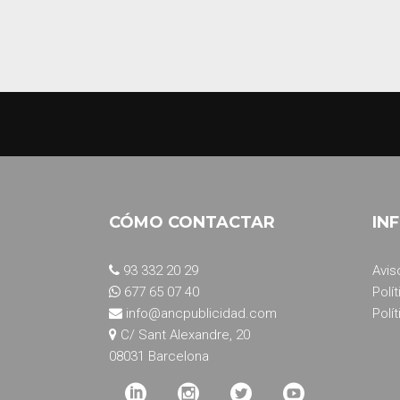
CÓMO CONTACTAR
IN
93 332 20 29
Avis
677 65 07 40
Polí
info@ancpublicidad.com
Polí
C/ Sant Alexandre, 20
08031 Barcelona