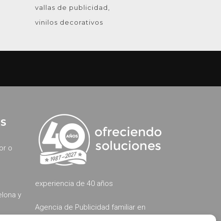
vallas de publicidad
vinilos decorativos
ES
or o
experiencia de 40 años
elona y
Agencia de Publicidad familiar en
Barcelona, especialistas desde