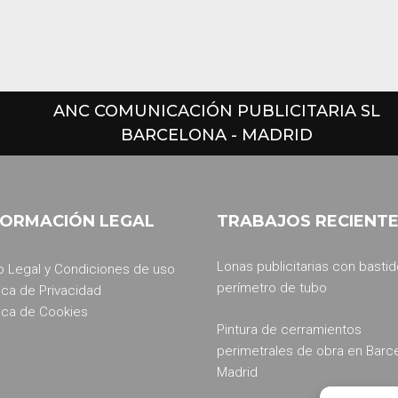
ANC COMUNICACIÓN PUBLICITARIA SL
BARCELONA - MADRID
FORMACIÓN LEGAL
TRABAJOS RECIENT
Lonas publicitarias con bastid
o Legal y Condiciones de uso
perímetro de tubo
tica de Privacidad
tica de Cookies
Pintura de cerramientos
perimetrales de obra en Barc
Madrid