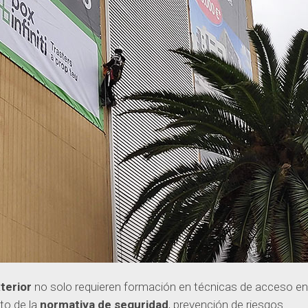
terior
no solo requieren formación en técnicas de acceso en
to de la
normativa de seguridad
, prevención de riesgos