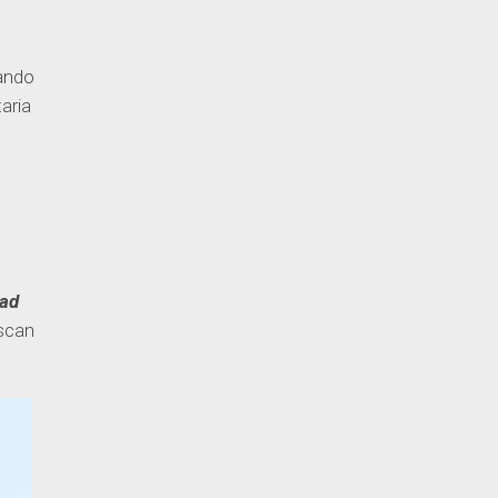
ando
aria
dad
uscan