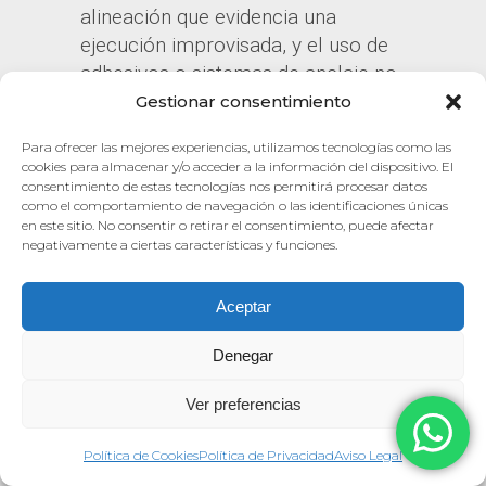
alineación que evidencia una
ejecución improvisada, y el uso de
adhesivos o sistemas de anclaje no
compatibles con los materiales del
Gestionar consentimiento
edificio.
Para ofrecer las mejores experiencias, utilizamos tecnologías como las
cookies para almacenar y/o acceder a la información del dispositivo. El
consentimiento de estas tecnologías nos permitirá procesar datos
como el comportamiento de navegación o las identificaciones únicas
en este sitio. No consentir o retirar el consentimiento, puede afectar
negativamente a ciertas características y funciones.
Aceptar
Denegar
Ver preferencias
En un hospital, un rótulo o una
Política de Cookies
Política de Privacidad
Aviso Legal
señal indicativa caída o ilegible no